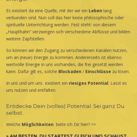
Es existiert da eine Quelle, mit der wir ein
Leben
lang
verbunden sind. Nun soll das hier keine philosophische oder
spirituelle Unterrichtung werden. Fest steht: von diesem
„Haupthahn“ verzweigen sich verschiedene Abflüsse und bilden
weitere Zapfstellen.
So können wir den Zugang zu verschiedenen Kanälen nutzen,
um an (neue) Energie zu kommen. Andererseits ist ebenso
wertvolle Energie in uns vorhanden, die frei gesetzt werden
kann. Dafür gilt es, solche
Blockaden
/
Einschlüsse
zu lösen.
In uns und um uns existiert ein
riesiges Potential
. Lasst es
uns nutzen und entfalten.
Entdecke Dein (volles) Potential. Sei ganz Du
selbst.
Welche
Möglichkeiten
biete ich Dir hier? >>
» AM BESTEN, DU STARTEST GLEICH UND SCHAUST,