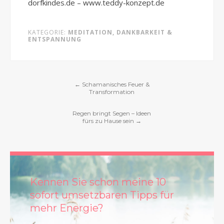
dorfkindes.de – www.teddy-konzept.de
KATEGORIE:
MEDITATION, DANKBARKEIT &
ENTSPANNUNG
←
Schamanisches Feuer &
Transformation
Regen bringt Segen – Ideen
fürs zu Hause sein
→
Kennen Sie schon meine 10
sofort umsetzbaren Tipps für
mehr Energie?